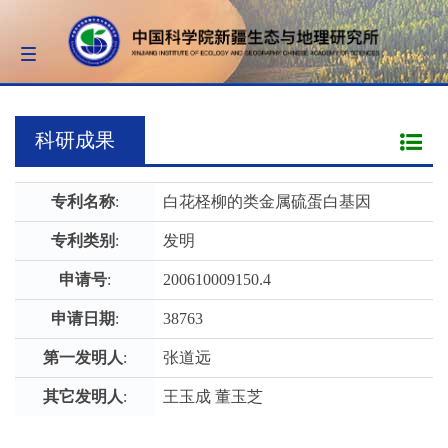
Toggle
navigation
科研成果
专利名称
:
白花柽柳的类金属硫蛋白基因
专利类别
:
发明
申请号
:
200610009150.4
申请日期
:
38763
第一发明人
:
张道远
其它发明人
:
王玉成 董玉芝