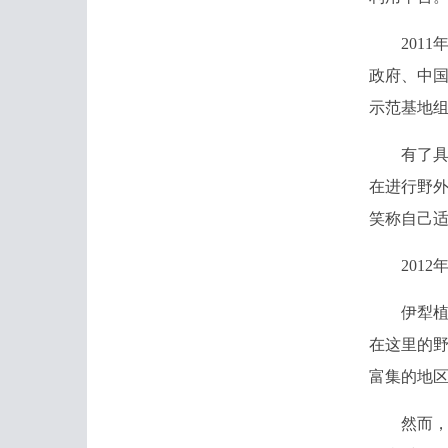
2011
政府、中
示范基地组
有了具体
在进行野外
笑称自己
2012
伊犁植物
在这里的
富集的地
然而，由