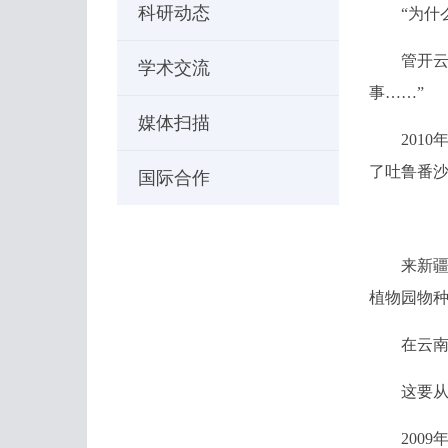
科研动态
“为什么
管开云常
学术交流
事……”
媒体扫描
2010年
了吐鲁番沙
国际合作
来新疆生
植物园物种
在云南，
这要从他
2009年