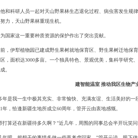
和科研人员一起对天山野果林生态退化过程、病虫害发生规律
同努力，天山野果林重现生机。
国家这一重要种质资源的保护作出了突出贡献。
，伊犁植物园已建成野生果树就地保育区、野生果树迁地保育
区，面积达3000多亩。一个独具特色、景观优美，集科学研究
建成。
建智能温室 推动我区生物产
年是我一生中极其充实、非常愉快、充满友谊、生活美好的一段
021年，恰逢新疆生地所成立60周年，管开云由衷地感慨。
打算还在新疆待多久啊？”近几年，周围的同事总会半开玩笑问
年吧，把想干的事情多做一些再考虑回家。”管开云说，眼下伊