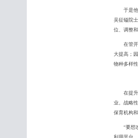
于是他专
吴征镒院
位、调整
在管开云
大提高；园
物种多样性
在提升改
业。战略
保育机构
“要想改
利用平台。