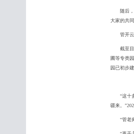
随后，他
大家的共
管开云为
截至目前
圃等专类园
园已初步
“这十多
疆来。”2
“管老师
“再干几