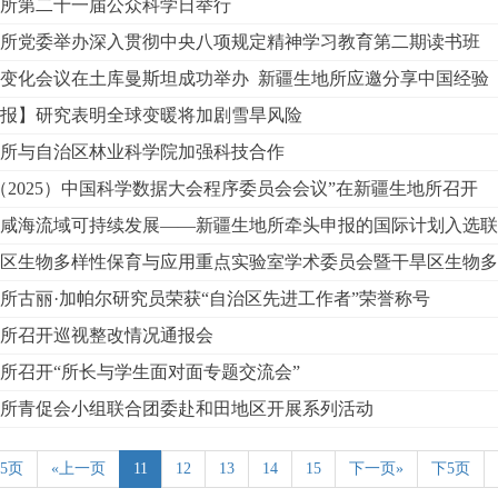
所第二十一届公众科学日举行
所党委举办深入贯彻中央八项规定精神学习教育第二期读书班
变化会议在土库曼斯坦成功举办 新疆生地所应邀分享中国经验
报】研究表明全球变暖将加剧雪旱风险
所与自治区林业科学院加强科技合作
（2025）中国科学数据大会程序委员会会议”在新疆生地所召开
咸海流域可持续发展——新疆生地所牵头申报的国际计划入选联合国
区生物多样性保育与应用重点实验室学术委员会暨干旱区生物多样
所古丽·加帕尔研究员荣获“自治区先进工作者”荣誉称号
所召开巡视整改情况通报会
所召开“所长与学生面对面专题交流会”
所青促会小组联合团委赴和田地区开展系列活动
5页
«上一页
11
12
13
14
15
下一页»
下5页